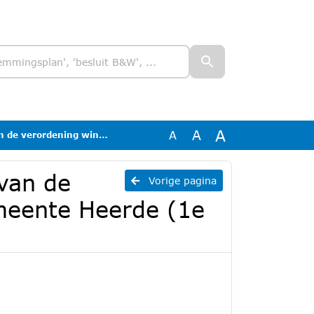
A
A
A
tijden gemeente Heerde (1e wijziging)
 van de
Vorige pagina
meente Heerde (1e