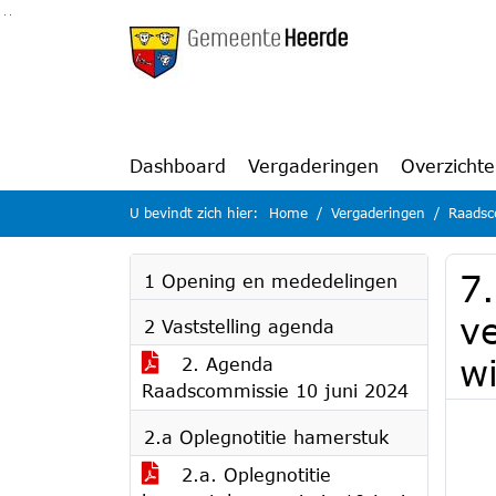
Ga naar de inhoud van deze pagina
Ga naar het zoeken
Ga naar het menu
Dashboard
Vergaderingen
Overzicht
U bevindt zich hier:
Home
Vergaderingen
Raadsc
7.
1 Opening en mededelingen
v
2 Vaststelling agenda
wi
2. Agenda
Raadscommissie 10 juni 2024
2.a Oplegnotitie hamerstuk
2.a. Oplegnotitie