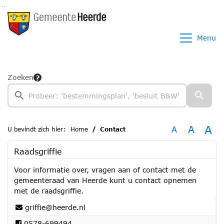
Ga naar de inhoud van deze pagina
Ga naar het zoeken
Ga naar het menu
Menu
Zoeken
A
A
A
U bevindt zich hier:
Home
Contact
Raadsgriffie
Voor informatie over, vragen aan of contact met de
gemeenteraad van Heerde kunt u contact opnemen
met de raadsgriffie.
griffie@heerde.nl
0578-699494