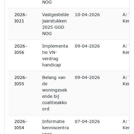
NOG
2026-
Vastgestelde
10-04-2026
A: Te
I021
jaarstukken
Kenn
2025 GGD
NOG
2026-
Implementa
09-04-2026
A: Te
I056
tie VN-
Kenn
verdrag
handicap
2026-
Belang van
09-04-2026
A: Te
I055
de
Kenn
woningzoek
ende bij
coalitieakko
ord
2026-
Informatie
07-04-2026
A: Te
I054
kenniscentra
Kenn
voor