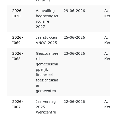
2026-
Aanvulling
29-06-2026
A: Te
I070
begrotingsci
Kenn
rculaire
2027
2026-
Jaarstukken
25-06-2026
A: Te
I069
VNOG 2025
Kenn
2026-
Geactualisee
23-06-2026
A: Te
I068
rd
Kenn
gemeenscha
ppelijk
financieel
toezichtskad
er
gemeenten
2026-
Jaarverslag
22-06-2026
A: Te
I067
2025
Kenn
Werkcentru