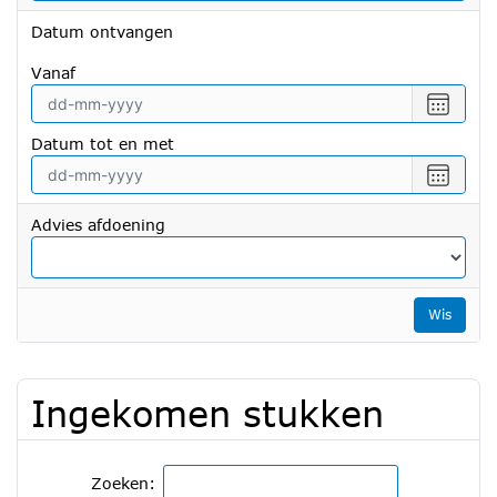
Datum ontvangen
vanaf
Selecte
een
Datum tot en met
datum
vanaf
Selecte
een
datum
Advies afdoening
tot
en
met
Wis
Ingekomen stukken
Zoeken: