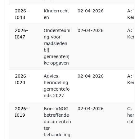
2026-
Kinderrecht
02-04-2026
A: Te
I048
en
Kenn
2026-
Ondersteuni
02-04-2026
A: Te
I047
ng voor
Kenn
raadsleden
bij
gemeentelij
ke opgaven
2026-
Advies
02-04-2026
A: Te
I020
herindeling
Kenn
gemeentefo
nds 2027
2026-
Brief VNOG
02-04-2026
C: Te
I019
betreffende
hand
documenten
colle
ter
behandeling