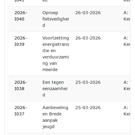
2026-
Oproep
26-03-2026
A: Te
I040
fietsveilighei
Kenn
d
2026-
Voortzetting
26-03-2026
A: Te
I039
energietrans
Kenn
itie en
verduurzami
ng van
Heerde
2026-
Een tegen
25-03-2026
A: Te
I038
eenzaamhei
Kenn
d
2026-
Aanbeveling
25-03-2026
A: Te
I037
en Brede
Kenn
aanpak
jeugd