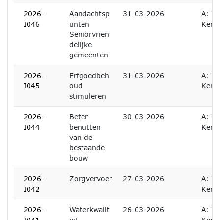
2026-
Aandachtsp
31-03-2026
A: Te
I046
unten
Kenn
Seniorvrien
delijke
gemeenten
2026-
Erfgoedbeh
31-03-2026
A: Te
I045
oud
Kenn
stimuleren
2026-
Beter
30-03-2026
A: Te
I044
benutten
Kenn
van de
bestaande
bouw
2026-
Zorgvervoer
27-03-2026
A: Te
I042
Kenn
2026-
Waterkwalit
26-03-2026
A: Te
I041
eit
Kenn