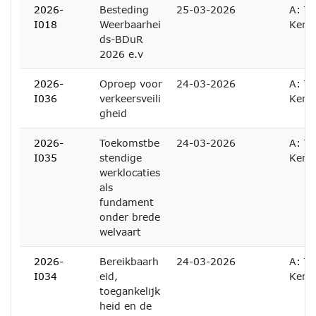
2026-
Besteding
25-03-2026
A: Te
I018
Weerbaarhei
Kenn
ds-BDuR
2026 e.v
2026-
Oproep voor
24-03-2026
A: Te
I036
verkeersveili
Kenn
gheid
2026-
Toekomstbe
24-03-2026
A: Te
I035
stendige
Kenn
werklocaties
als
fundament
onder brede
welvaart
2026-
Bereikbaarh
24-03-2026
A: Te
I034
eid,
Kenn
toegankelijk
heid en de