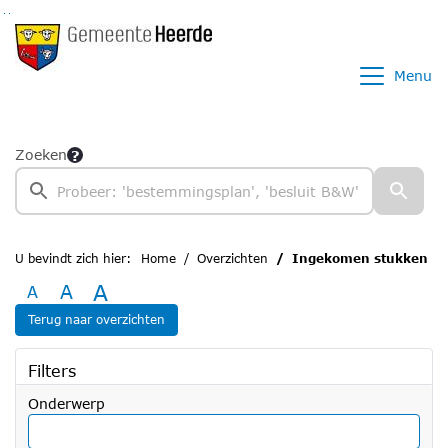
Ga naar de inhoud van deze pagina
Ga naar het zoeken
Ga naar het menu
Menu
Zoeken
U bevindt zich hier:
Home
Overzichten
Ingekomen stukken
A
A
A
Terug naar overzichten
Filters
Onderwerp