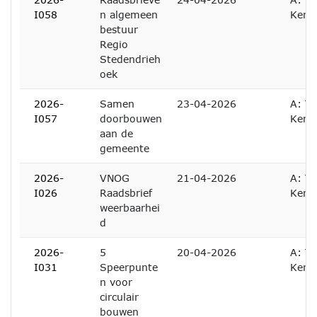
I058
n algemeen
Kenn
bestuur
Regio
Stedendrieh
oek
2026-
Samen
23-04-2026
A: Te
I057
doorbouwen
Kenn
aan de
gemeente
2026-
VNOG
21-04-2026
A: Te
I026
Raadsbrief
Kenn
weerbaarhei
d
2026-
5
20-04-2026
A: Te
I031
Speerpunte
Kenn
n voor
circulair
bouwen