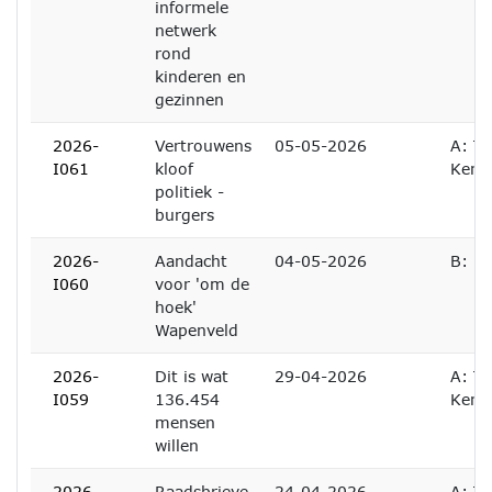
informele
netwerk
rond
kinderen en
gezinnen
2026-
Vertrouwens
05-05-2026
A: Te
I061
kloof
Kenn
politiek -
burgers
2026-
Aandacht
04-05-2026
B: B
I060
voor 'om de
hoek'
Wapenveld
2026-
Dit is wat
29-04-2026
A: Te
I059
136.454
Kenn
mensen
willen
2026-
Raadsbrieve
24-04-2026
A: Te