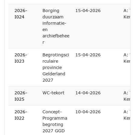
2026-
Borging
15-04-2026
A: Te
I024
duurzaam
Kenn
informatie-
en
archiefbehee
r
2026-
Begrotingsci
15-04-2026
A: Te
I023
rculaire
Kenn
provincie
Gelderland
2027
2026-
WC-tekort
14-04-2026
A: Te
I025
Kenn
2026-
Concept-
10-04-2026
A: Te
I022
Programma
Kenn
begroting
2027 GGD