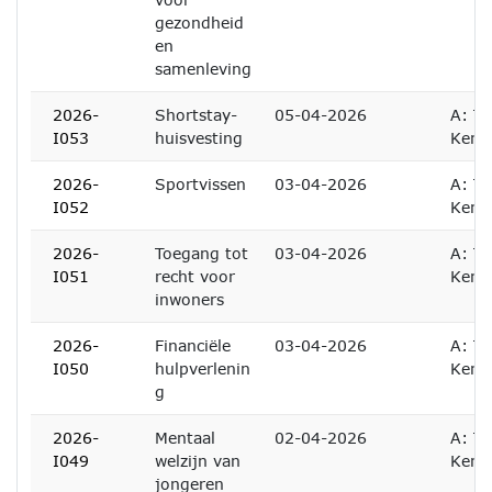
gezondheid
en
samenleving
2026-
Shortstay-
05-04-2026
A: Te
I053
huisvesting
Kenn
2026-
Sportvissen
03-04-2026
A: Te
I052
Kenn
2026-
Toegang tot
03-04-2026
A: Te
I051
recht voor
Kenn
inwoners
2026-
Financiële
03-04-2026
A: Te
I050
hulpverlenin
Kenn
g
2026-
Mentaal
02-04-2026
A: Te
I049
welzijn van
Kenn
jongeren