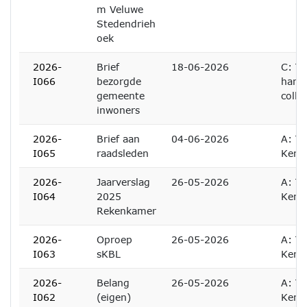
m Veluwe
Stedendrieh
oek
2026-
Brief
18-06-2026
C: Te
I066
bezorgde
hand
gemeente
colle
inwoners
2026-
Brief aan
04-06-2026
A: Te
I065
raadsleden
Kenn
2026-
Jaarverslag
26-05-2026
A: Te
I064
2025
Kenn
Rekenkamer
2026-
Oproep
26-05-2026
A: Te
I063
sKBL
Kenn
2026-
Belang
26-05-2026
A: Te
I062
(eigen)
Kenn