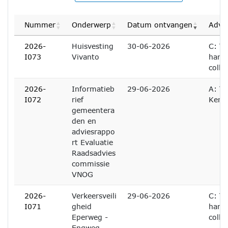
Nummer
Onderwerp
Datum ontvangen
Advie
2026-
Huisvesting
30-06-2026
C: Te
I073
Vivanto
hand
colle
2026-
Informatieb
29-06-2026
A: Te
I072
rief
Kenn
gemeentera
den en
adviesrappo
rt Evaluatie
Raadsadvies
commissie
VNOG
2026-
Verkeersveili
29-06-2026
C: Te
I071
gheid
hand
Eperweg -
colle
Engweg