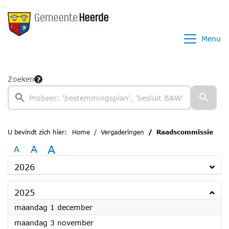
Ga naar de inhoud van deze pagina
Ga naar het zoeken
Ga naar het menu
Menu
Zoeken
U bevindt zich hier:
Home
Vergaderingen
Raadscommissie
A
A
A
2026
2025
2025
maandag 1 december
2025
maandag 3 november