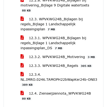
12.2.8. WPVKWG24B_Bijlagen bij
motivering_Bijlage 9 Digitale watertoets
88 KB
12.3. WPVKWG24B_Bijlagen bij
regels_Bijlage 1 Landschappelijk
inpassingsplan
7 MB
12.3.1. WPVKWG24B_Bijlagen bij
regels_Bijlage 1 Landschappelijk
inpassingsplan_DS
7 MB
12.3.2. WPVKWG24B_Motivering
3 MB
12.3.3. WPVKWG24B_Regels
305 KB
12.3.4.
NL.IMRO.0246.TAMOPH22bWapKer24b-ON03
389 KB
12.4. Zienswijzennota_WPVKWG24B
80 KB